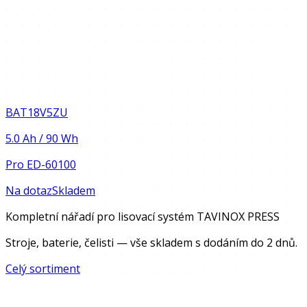
BAT18V5ZU
5.0 Ah / 90 Wh
Pro
ED-60100
Na dotaz
Skladem
Kompletní nářadí pro lisovací systém TAVINOX PRESS
Stroje, baterie, čelisti — vše skladem s dodáním do 2 dnů.
Celý sortiment