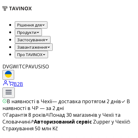
Рішення для
Продукти
Застосування
Завантаження
Про TAVINOX
DVGW
ITC
PAVUS
ISO
B2B
В наявності в Чехії
—
доставка протягом 2 днів
✓
В
наявності в ЧР — за 2 дні
Гарантія 8 років
Понад 30 магазинів у Чехії та
Словаччині
Авторизований сервіс
Zupper у Чехії
Страхування 50 млн Kč