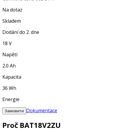
Na dotaz
Skladem
Dodání do 2. dne
18 V
Napětí
2.0 Ah
Kapacita
36 Wh
Energie
Dokumentace
Замовити
Proč BAT18V2ZU