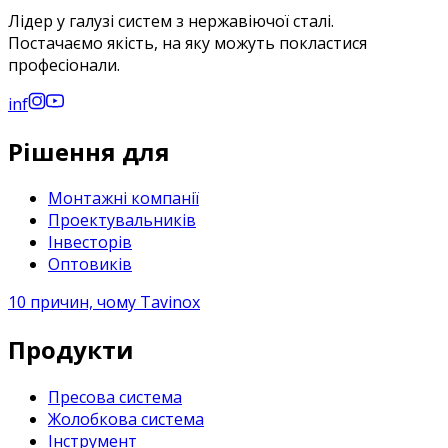
Лідер у галузі систем з нержавіючої сталі.
Постачаємо якість, на яку можуть покластися
професіонали.
in
f
Рішення для
Монтажні компанії
Проектувальників
Інвесторів
Оптовиків
10 причин, чому Tavinox
Продукти
Пресова система
Жолобкова система
Інструмент