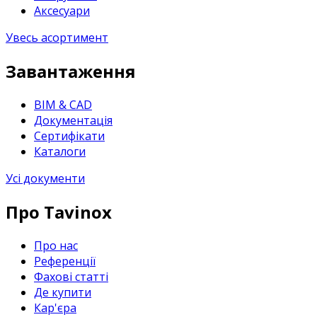
Аксесуари
Увесь асортимент
Завантаження
BIM & CAD
Документація
Сертифікати
Каталоги
Усі документи
Про Tavinox
Про нас
Референції
Фахові статті
Де купити
Кар'єра