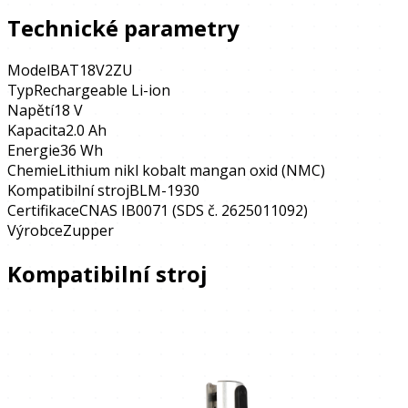
Technické parametry
Model
BAT18V2ZU
Typ
Rechargeable Li-ion
Napětí
18 V
Kapacita
2.0 Ah
Energie
36 Wh
Chemie
Lithium nikl kobalt mangan oxid (NMC)
Kompatibilní stroj
BLM-1930
Certifikace
CNAS IB0071 (SDS č. 2625011092)
Výrobce
Zupper
Kompatibilní stroj