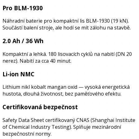
Pro BLM-1930
Náhradní baterie pro kompaktní lis BLM-1930 (19 kN).
Součástí balení stroje, ale hodí se mít zálohu na stavbě.
2.0 Ah / 36 Wh
Kompaktní a lehká. 180 lisovacích cyklů na nabití (DN 20
nerez). Nabití za cca 40 minut.
Li-ion NMC
Lithium nikl kobalt mangan oxid — vysoká energetická
hustota, dlouhá životnost, bez paměťového efektu.
Certifikovaná bezpečnost
Safety Data Sheet certifikovaný CNAS (Shanghai Institute
of Chemical Industry Testing). Splňuje mezinárodní
bezpečnostní normy.