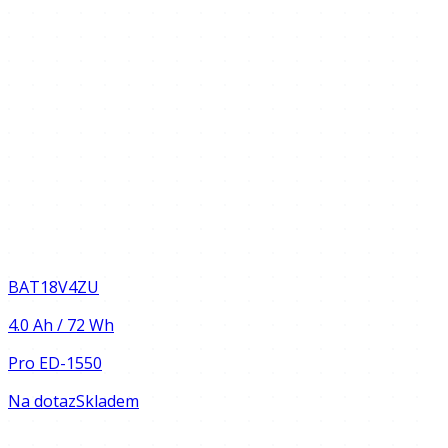
BAT18V4ZU
4.0 Ah / 72 Wh
Pro
ED-1550
Na dotaz
Skladem