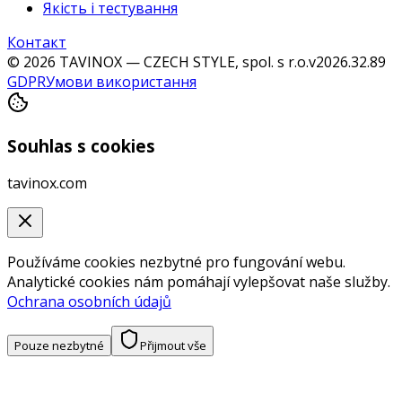
Якість і тестування
Контакт
© 2026 TAVINOX — CZECH STYLE, spol. s r.o.
v
2026.32.89
GDPR
Умови використання
Souhlas s cookies
tavinox.com
Používáme cookies nezbytné pro fungování webu.
Analytické cookies nám pomáhají vylepšovat naše služby.
Ochrana osobních údajů
Pouze nezbytné
Přijmout vše