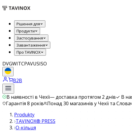
Рішення для
Продукти
Застосування
Завантаження
Про TAVINOX
DVGW
ITC
PAVUS
ISO
B2B
В наявності в Чехії
—
доставка протягом 2 днів
✓
В на
Гарантія 8 років
Понад 30 магазинів у Чехії та Слова
Produkty
TAVINOX® PRESS
O-кільця