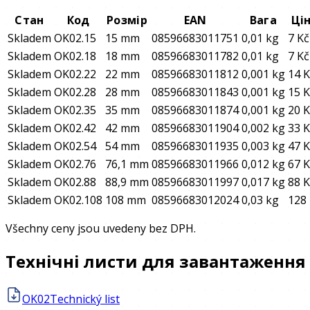
Стан
Код
Розмір
EAN
Вага
Ці
Skladem
OK02.15
15 mm
08596683011751
0,01 kg
7 Kč
Skladem
OK02.18
18 mm
08596683011782
0,01 kg
7 Kč
Skladem
OK02.22
22 mm
08596683011812
0,001 kg
14 K
Skladem
OK02.28
28 mm
08596683011843
0,001 kg
15 K
Skladem
OK02.35
35 mm
08596683011874
0,001 kg
20 K
Skladem
OK02.42
42 mm
08596683011904
0,002 kg
33 K
Skladem
OK02.54
54 mm
08596683011935
0,003 kg
47 K
Skladem
OK02.76
76,1 mm
08596683011966
0,012 kg
67 K
Skladem
OK02.88
88,9 mm
08596683011997
0,017 kg
88 K
Skladem
OK02.108
108 mm
08596683012024
0,03 kg
128
Všechny ceny jsou uvedeny bez DPH.
Технічні листи для завантаження
OK02
Technický list