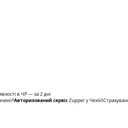
явності в ЧР — за 2 дні
ччині
Авторизований сервіс
Zupper у Чехії
Страхуванн