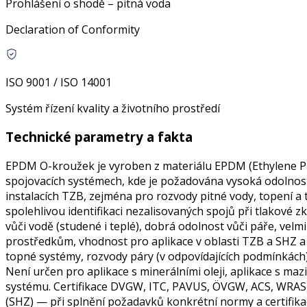
Prohlášení o shodě – pitná voda
Declaration of Conformity
ISO 9001 / ISO 14001
Systém řízení kvality a životního prostředí
Technické parametry a fakta
EPDM O-kroužek je vyroben z materiálu EPDM (Ethylene Pr
spojovacích systémech, kde je požadována vysoká odolnost
instalacích TZB, zejména pro rozvody pitné vody, topení 
spolehlivou identifikaci nezalisovaných spojů při tlakové 
vůči vodě (studené i teplé), dobrá odolnost vůči páře, vel
prostředkům, vhodnost pro aplikace v oblasti TZB a SHZ 
topné systémy, rozvody páry (v odpovídajících podmínkách)
Není určen pro aplikace s minerálními oleji, aplikace s ma
systému. Certifikace DVGW, ITC, PAVUS, ÖVGW, ACS, WRAS, EP
(SHZ) — při splnění požadavků konkrétní normy a certifik