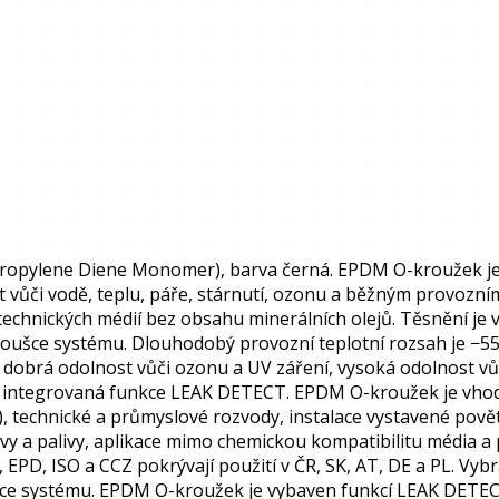
opylene Diene Monomer), barva černá. EPDM O-kroužek je t
 vůči vodě, teplu, páře, stárnutí, ozonu a běžným provozní
a technických médií bez obsahu minerálních olejů. Těsnění 
zkoušce systému. Dlouhodobý provozní teplotní rozsah je −55
mi dobrá odolnost vůči ozonu a UV záření, vysoká odolnost vů
a integrovaná funkce LEAK DETECT. EPDM O-kroužek je vhodn
, technické a průmyslové rozvody, instalace vystavené pově
zivy a palivy, aplikace mimo chemickou kompatibilitu média 
D, ISO a CCZ pokrývají použití v ČR, SK, AT, DE a PL. Vybra
ace systému. EPDM O-kroužek je vybaven funkcí LEAK DETECT 