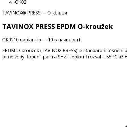
OK02
TAVINOX® PRESS
—
O-кільця
TAVINOX PRESS EPDM O-kroužek
OK02
10 варіантів
—
10
в наявності
EPDM O-kroužek (TAVINOX PRESS) je standardní těsnění pr
pitné vody, topení, páru a SHZ. Teplotní rozsah −55 °C až +