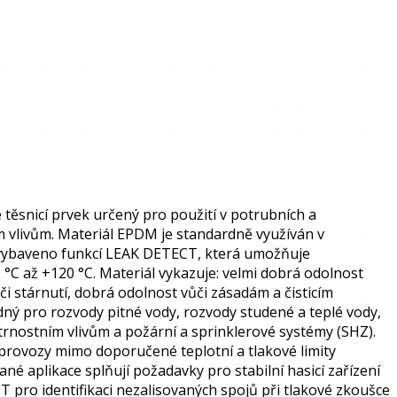
ěsnicí prvek určený pro použití v potrubních a
m vlivům. Materiál EPDM je standardně využíván v
je vybaveno funkcí LEAK DETECT, která umožňuje
 °C až +120 °C. Materiál vykazuje: velmi dobrá odolnost
či stárnutí, dobrá odolnost vůči zásadám a čisticím
ý pro rozvody pitné vody, rozvody studené a teplé vody,
trnostním vlivům a požární a sprinklerové systémy (SHZ).
a provozy mimo doporučené teplotní a tlakové limity
né aplikace splňují požadavky pro stabilní hasicí zařízení
pro identifikaci nezalisovaných spojů při tlakové zkoušce