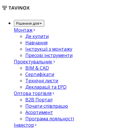
Рішення для
Монтаж
Де купити
Навчання
Інструкції з монтажу
Пресові інструменти
Проектувальник
BIM & CAD
Сертифікати
Технічні листи
Декларації та EPD
Оптова торгівля
B2B Портал
Почати співпрацю
Асортимент
Програма лояльності
Інвестор