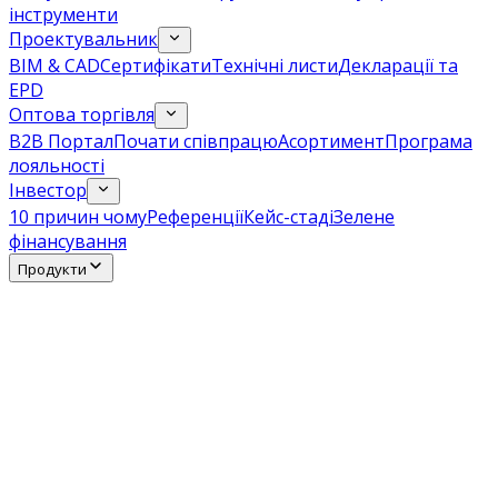
інструменти
Проектувальник
BIM & CAD
Сертифікати
Технічні листи
Декларації та
EPD
Оптова торгівля
B2B Портал
Почати співпрацю
Асортимент
Програма
лояльності
Інвестор
10 причин чому
Референції
Кейс-стаді
Зелене
фінансування
Продукти