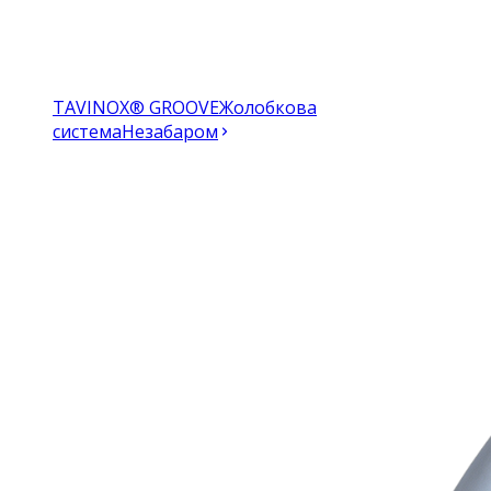
TAVINOX® GROOVE
Жолобкова
система
Незабаром