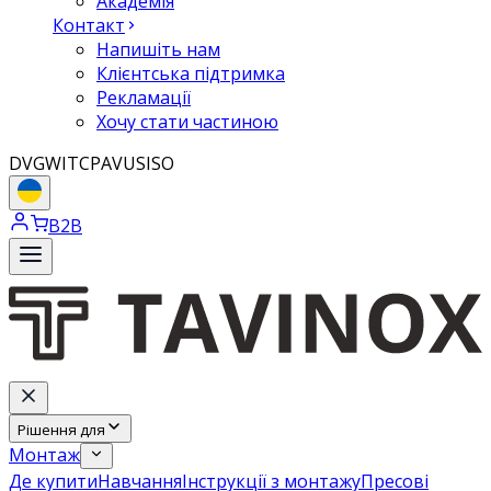
Академія
Контакт
Напишіть нам
Клієнтська підтримка
Рекламації
Хочу стати частиною
DVGW
ITC
PAVUS
ISO
B2B
Рішення для
Монтаж
Де купити
Навчання
Інструкції з монтажу
Пресові