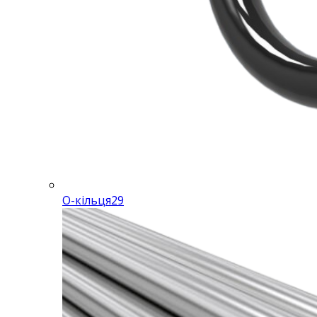
O-кільця
29