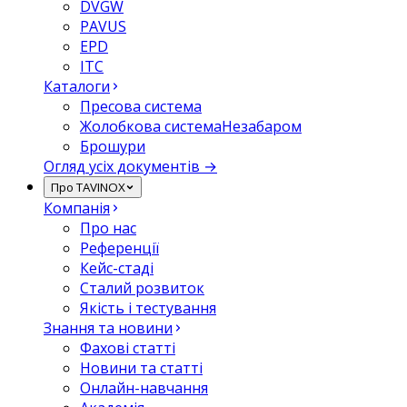
DVGW
PAVUS
EPD
ITC
Каталоги
Пресова система
Жолобкова система
Незабаром
Брошури
Огляд усіх документів →
Про TAVINOX
Компанія
Про нас
Референції
Кейс-стаді
Сталий розвиток
Якість і тестування
Знання та новини
Фахові статті
Новини та статті
Онлайн-навчання