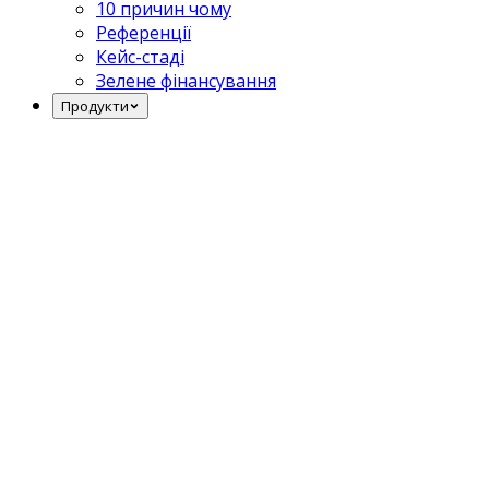
10 причин чому
Референції
Кейс-стаді
Зелене фінансування
Продукти