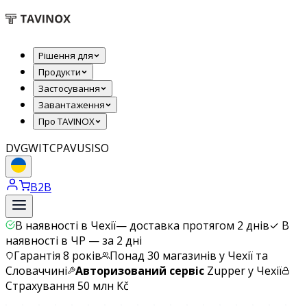
Рішення для
Продукти
Застосування
Завантаження
Про TAVINOX
DVGW
ITC
PAVUS
ISO
B2B
В наявності в Чехії
—
доставка протягом 2 днів
✓
В
наявності в ЧР — за 2 дні
Гарантія 8 років
Понад 30 магазинів у Чехії та
Словаччині
Авторизований сервіс
Zupper у Чехії
Страхування 50 млн Kč