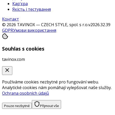
Кар'єра
Якість і тестування
Контакт
© 2026 TAVINOX — CZECH STYLE, spol. s r.o.
v
2026.32.39
GDPR
Умови використання
Souhlas s cookies
tavinox.com
Používáme cookies nezbytné pro fungování webu.
Analytické cookies nám pomáhají vylepšovat naše služby.
Ochrana osobních údajů
Pouze nezbytné
Přijmout vše