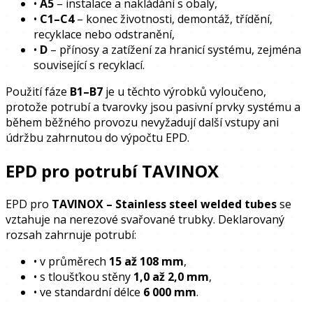
•
A5
– instalace a nakládání s obaly,
•
C1–C4
– konec životnosti, demontáž, třídění,
recyklace nebo odstranění,
•
D
– přínosy a zatížení za hranicí systému, zejména
související s recyklací.
Použití fáze
B1–B7
je u těchto výrobků vyloučeno,
protože potrubí a tvarovky jsou pasivní prvky systému a
během běžného provozu nevyžadují další vstupy ani
údržbu zahrnutou do výpočtu EPD.
EPD pro potrubí TAVINOX
EPD pro
TAVINOX – Stainless steel welded tubes
se
vztahuje na nerezové svařované trubky. Deklarovaný
rozsah zahrnuje potrubí:
•
v průměrech
15 až 108 mm
,
•
s tloušťkou stěny
1,0 až 2,0 mm
,
•
ve standardní délce
6 000 mm
.