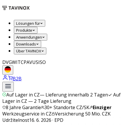
Lösungen für
Produkte
Anwendungen
Downloads
Über TAVINOX
DVGW
ITC
PAVUS
ISO
B2B
Auf Lager in CZ
—
Lieferung innerhalb 2 Tagen
✓
Auf
Lager in CZ — 2 Tage Lieferung
8 Jahre Garantie
30+ Standorte CZ/SK
Einziger
Werkzeugservice in CZ
Versicherung 50 Mio. CZK
Udržitelnost
16. 6. 2026 · EPD