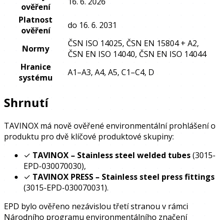
16. 6. 2026
ověření
Platnost
do 16. 6. 2031
ověření
ČSN ISO 14025, ČSN EN 15804 + A2,
Normy
ČSN EN ISO 14040, ČSN EN ISO 14044
Hranice
A1–A3, A4, A5, C1–C4, D
systému
Shrnutí
TAVINOX má nově ověřené environmentální prohlášení o
produktu pro dvě klíčové produktové skupiny:
✓
TAVINOX – Stainless steel welded tubes
(3015-
EPD-030070030),
✓
TAVINOX PRESS – Stainless steel press fittings
(3015-EPD-030070031).
EPD bylo ověřeno nezávislou třetí stranou v rámci
Národního programu environmentálního značení