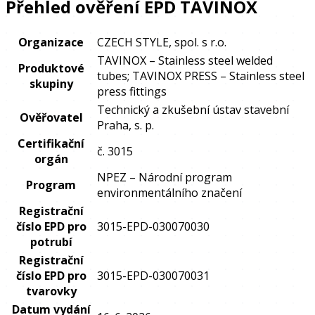
Přehled ověření EPD TAVINOX
Organizace
CZECH STYLE, spol. s r.o.
TAVINOX – Stainless steel welded
Produktové
tubes; TAVINOX PRESS – Stainless steel
skupiny
press fittings
Technický a zkušební ústav stavební
Ověřovatel
Praha, s. p.
Certifikační
č. 3015
orgán
NPEZ – Národní program
Program
environmentálního značení
Registrační
číslo EPD pro
3015-EPD-030070030
potrubí
Registrační
číslo EPD pro
3015-EPD-030070031
tvarovky
Datum vydání