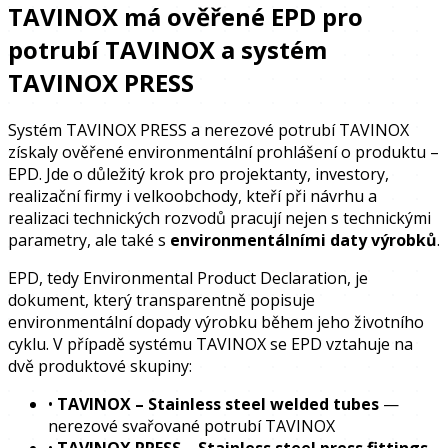
TAVINOX má ověřené EPD pro
potrubí TAVINOX a systém
TAVINOX PRESS
Systém TAVINOX PRESS a nerezové potrubí TAVINOX
získaly ověřené environmentální prohlášení o produktu –
EPD. Jde o důležitý krok pro projektanty, investory,
realizační firmy i velkoobchody, kteří při návrhu a
realizaci technických rozvodů pracují nejen s technickými
parametry, ale také s
environmentálními daty výrobků
.
EPD, tedy
Environmental Product Declaration
, je
dokument, který transparentně popisuje
environmentální dopady výrobku během jeho životního
cyklu. V případě systému TAVINOX se EPD vztahuje na
dvě produktové skupiny:
•
TAVINOX – Stainless steel welded tubes
—
nerezové svařované potrubí TAVINOX
•
TAVINOX PRESS – Stainless steel press fittings