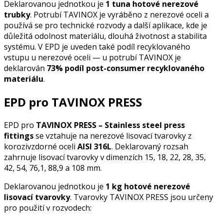
Deklarovanou jednotkou je
1 tuna hotové nerezové
trubky
. Potrubí TAVINOX je vyráběno z nerezové oceli a
používá se pro technické rozvody a další aplikace, kde je
důležitá odolnost materiálu, dlouhá životnost a stabilita
systému. V EPD je uveden také podíl recyklovaného
vstupu u nerezové oceli — u potrubí TAVINOX je
deklarován
73% podíl post-consumer recyklovaného
materiálu
.
EPD pro TAVINOX PRESS
EPD pro
TAVINOX PRESS – Stainless steel press
fittings
se vztahuje na nerezové lisovací tvarovky z
korozivzdorné oceli
AISI 316L
. Deklarovaný rozsah
zahrnuje lisovací tvarovky v dimenzích 15, 18, 22, 28, 35,
42, 54, 76,1, 88,9 a 108 mm.
Deklarovanou jednotkou je
1 kg hotové nerezové
lisovací tvarovky
. Tvarovky TAVINOX PRESS jsou určeny
pro použití v rozvodech: