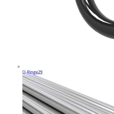
O-Ringe
29