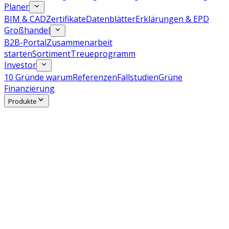
Planer
BIM & CAD
Zertifikate
Datenblätter
Erklärungen & EPD
Großhandel
B2B-Portal
Zusammenarbeit
starten
Sortiment
Treueprogramm
Investor
10 Gründe warum
Referenzen
Fallstudien
Grüne
Finanzierung
Produkte