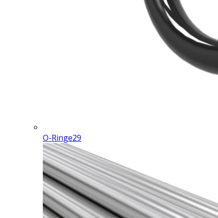
O-Ringe
29