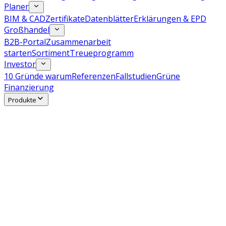
Planer
BIM & CAD
Zertifikate
Datenblätter
Erklärungen & EPD
Großhandel
B2B-Portal
Zusammenarbeit
starten
Sortiment
Treueprogramm
Investor
10 Gründe warum
Referenzen
Fallstudien
Grüne
Finanzierung
Produkte