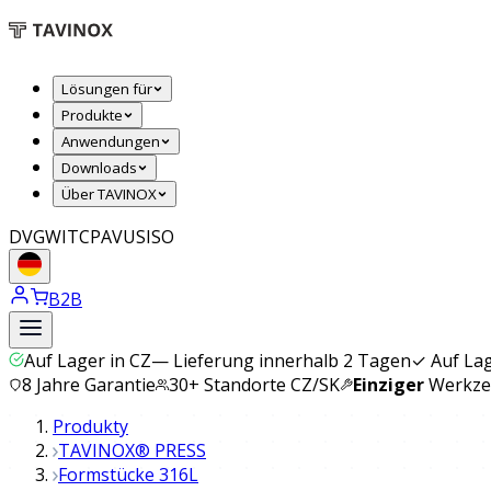
Lösungen für
Produkte
Anwendungen
Downloads
Über TAVINOX
DVGW
ITC
PAVUS
ISO
B2B
Auf Lager in CZ
—
Lieferung innerhalb 2 Tagen
✓
Auf La
8 Jahre Garantie
30+ Standorte CZ/SK
Einziger
Werkzeu
Produkty
TAVINOX® PRESS
Formstücke 316L