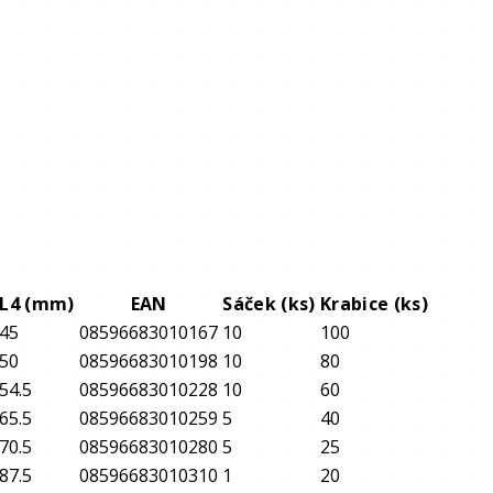
L4 (mm)
EAN
Sáček (ks)
Krabice (ks)
45
08596683010167
10
100
50
08596683010198
10
80
54.5
08596683010228
10
60
65.5
08596683010259
5
40
70.5
08596683010280
5
25
87.5
08596683010310
1
20