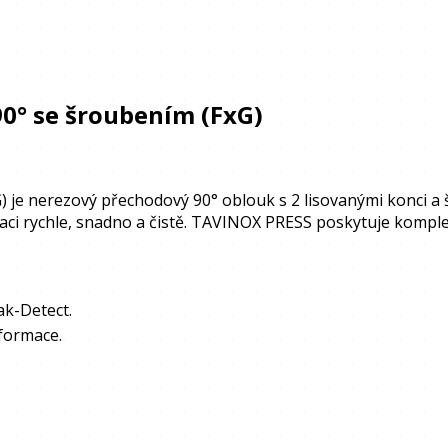
0° se šroubením (FxG)
e nerezový přechodový 90° oblouk s 2 lisovanými konci a š
laci rychle, snadno a čistě. TAVINOX PRESS poskytuje komp
k-Detect.
formace.