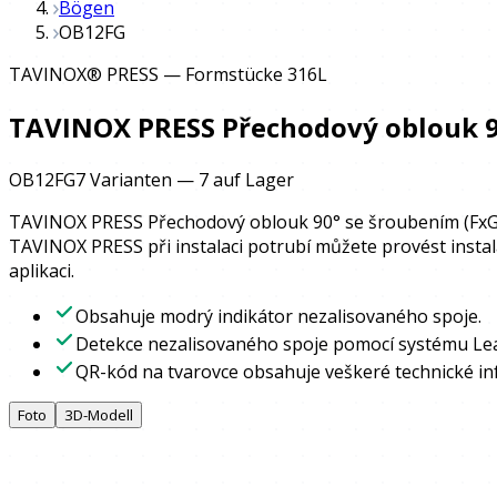
Bögen
OB12FG
TAVINOX® PRESS
—
Formstücke 316L
TAVINOX PRESS Přechodový oblouk 9
OB12FG
7 Varianten
—
7
auf Lager
TAVINOX PRESS Přechodový oblouk 90° se šroubením (FxG) j
TAVINOX PRESS při instalaci potrubí můžete provést insta
aplikaci.
Obsahuje modrý indikátor nezalisovaného spoje.
Detekce nezalisovaného spoje pomocí systému Lea
QR-kód na tvarovce obsahuje veškeré technické in
Foto
3D-Modell