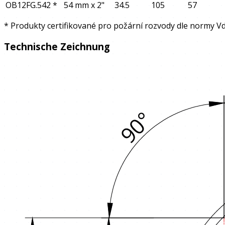
OB12FG.542
*
54 mm x 2"
34.5
105
57
* Produkty certifikované pro požární rozvody dle normy Vd
Technische Zeichnung