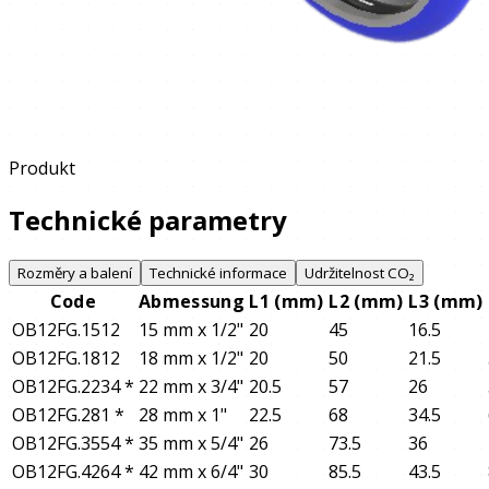
Produkt
Technické parametry
Rozměry a balení
Technické informace
Udržitelnost CO₂
Code
Abmessung
L1 (mm)
L2 (mm)
L3 (mm)
OB12FG.1512
15 mm x 1/2"
20
45
16.5
OB12FG.1812
18 mm x 1/2"
20
50
21.5
OB12FG.2234
*
22 mm x 3/4"
20.5
57
26
OB12FG.281
*
28 mm x 1"
22.5
68
34.5
OB12FG.3554
*
35 mm x 5/4"
26
73.5
36
OB12FG.4264
*
42 mm x 6/4"
30
85.5
43.5