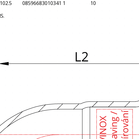
102.5
08596683010341
1
10
S.