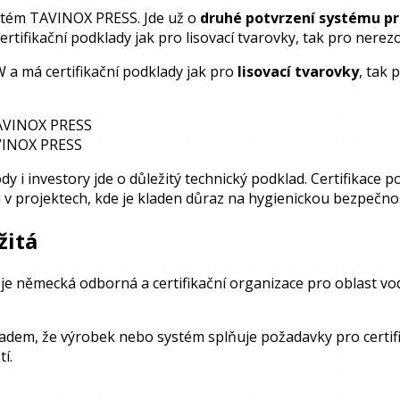
ystém TAVINOX PRESS. Jde už o
druhé potvrzení systému p
ertifikační podklady jak pro lisovací tvarovky, tak pro nerez
 má certifikační podklady jak pro
lisovací tvarovky
, tak 
TAVINOX PRESS
AVINOX PRESS
dy i investory jde o důležitý technický podklad. Certifika
ci v projektech, kde je kladen důraz na hygienickou bezpečn
žitá
, je německá odborná a certifikační organizace pro oblast vod
adem, že výrobek nebo systém splňuje požadavky pro certif
í.