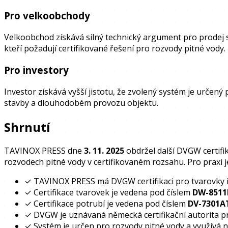
Pro velkoobchody
Velkoobchod získává silný technický argument pro prodej
kteří požadují certifikované řešení pro rozvody pitné vody.
Pro investory
Investor získává vyšší jistotu, že zvolený systém je určený 
stavby a dlouhodobém provozu objektu.
Shrnutí
TAVINOX PRESS dne
3. 11. 2025
obdržel další DVGW certifi
rozvodech pitné vody v certifikovaném rozsahu. Pro praxi j
✓
TAVINOX PRESS má DVGW certifikaci pro tvarovky i
✓
Certifikace tvarovek je vedena pod číslem
DW-8511
✓
Certifikace potrubí je vedena pod číslem
DV-7301A
✓
DVGW je uznávaná německá certifikační autorita pr
✓
Systém je určen pro rozvody pitné vody a využívá n