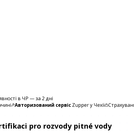
явності в ЧР — за 2 дні
ччині
Авторизований сервіс
Zupper у Чехії
Страхуванн
tifikaci pro rozvody pitné vody