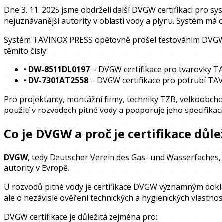
Dne 3. 11. 2025 jsme obdrželi další DVGW certifikaci pro s
nejuznávanější autority v oblasti vody a plynu. Systém má c
Systém TAVINOX PRESS opětovně prošel testováním DVGW a
těmito čísly:
•
DW-8511DL0197
– DVGW certifikace pro tvarovky 
•
DV-7301AT2558
– DVGW certifikace pro potrubí T
Pro projektanty, montážní firmy, techniky TZB, velkoobcho
použití v rozvodech pitné vody a podporuje jeho specifika
Co je DVGW a proč je certifikace důle
DVGW
, tedy
Deutscher Verein des Gas- und Wasserfaches
autority v Evropě.
U rozvodů pitné vody je certifikace DVGW významným dokl
ale o nezávislé ověření technických a hygienických vlastnost
DVGW certifikace je důležitá zejména pro: