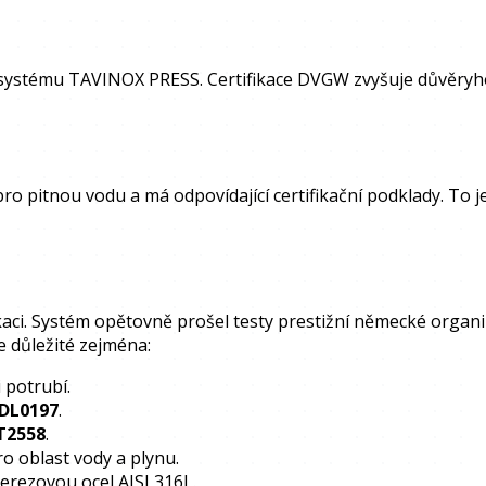
 systému TAVINOX PRESS. Certifikace DVGW zvyšuje důvěryh
pro pitnou vodu a má odpovídající certifikační podklady. To je
kaci. Systém opětovně prošel testy prestižní německé organ
e důležité zejména:
 potrubí.
DL0197
.
T2558
.
o oblast vody a plynu.
erezovou ocel AISI 316L.