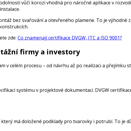
é odolnosti vůči korozi vhodná pro náročné aplikace v rozvod
nstalace.
montáž bez svařování a otevřeného plamene. To je výhodné 
ekonstrukcích.
ete zde:
Co znamenají certifikace DVGW, ITC a ISO 9001?
ážní firmy a investory
am v celém procesu – od návrhu až po realizaci a přejímku s
specifikaci systému v projektové dokumentaci. DVGW certifi
terý má doložené podklady pro tvarovky i potrubí. To je dů