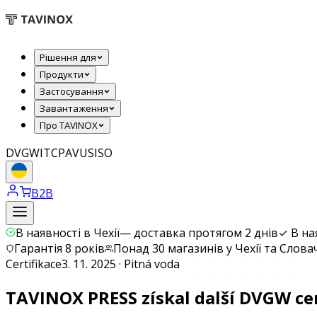
Рішення для
Продукти
Застосування
Завантаження
Про TAVINOX
DVGW
ITC
PAVUS
ISO
B2B
В наявності в Чехії
—
доставка протягом 2 днів
✓
В на
Гарантія 8 років
Понад 30 магазинів у Чехії та Слова
Certifikace
3. 11. 2025 · Pitná voda
TAVINOX PRESS získal další DVGW cer