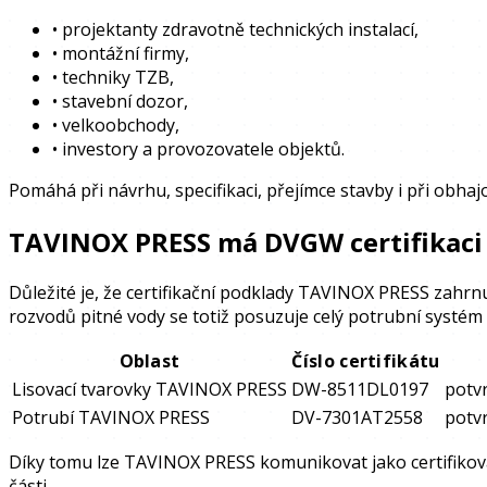
•
projektanty zdravotně technických instalací,
•
montážní firmy,
•
techniky TZB,
•
stavební dozor,
•
velkoobchody,
•
investory a provozovatele objektů.
Pomáhá při návrhu, specifikaci, přejímce stavby i při obha
TAVINOX PRESS má DVGW certifikaci 
Důležité je, že certifikační podklady TAVINOX PRESS zahrnuj
rozvodů pitné vody se totiž posuzuje celý potrubní systém
Oblast
Číslo certifikátu
Lisovací tvarovky TAVINOX PRESS
DW-8511DL0197
potv
Potrubí TAVINOX PRESS
DV-7301AT2558
potvr
Díky tomu lze TAVINOX PRESS komunikovat jako certifikova
části.