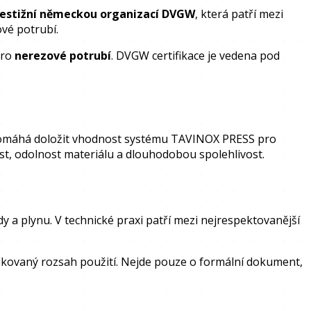
restižní německou organizací DVGW
, která patří mezi
ové potrubí.
pro
nerezové potrubí
. DVGW certifikace je vedena pod
ce pomáhá doložit vhodnost systému TAVINOX PRESS pro
ost, odolnost materiálu a dlouhodobou spolehlivost.
y a plynu. V technické praxi patří mezi nejrespektovanější
ikovaný rozsah použití. Nejde pouze o formální dokument,