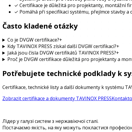
✓
Certifikace je důležitá pro projektanty, montážní fi
✓
Pomáhá při specifikaci systému, přejímce stavby a 
Často kladené otázky
Co je DVGW certifikace?
+
Kdy TAVINOX PRESS získal další DVGW certifikaci?
+
Jaká jsou čísla DVGW certifikátů TAVINOX PRESS?
+
Proč je DVGW certifikace důležitá pro projektanty a mon
Potřebujete technické podklady k 
Certifikace, technické listy a další dokumenty k systému T
Zobrazit certifikace a dokumenty TAVINOX PRESS
Kontakto
Лідер у галузі систем з нержавіючої сталі.
Постачаємо якість, на яку можуть покластися професіо