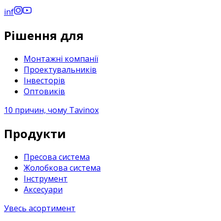
in
f
Рішення для
Монтажні компанії
Проектувальників
Інвесторів
Оптовиків
10 причин, чому Tavinox
Продукти
Пресова система
Жолобкова система
Інструмент
Аксесуари
Увесь асортимент