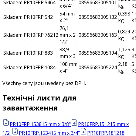
Skladem
PR10FRP.5464
08596683005101
x 6/4"
kg
K
54 mm
0,398
1
Skladem
PR10FRP.542
08596683005132
x 2"
kg
K
76,1
0,829
2
Skladem
PR10FRP.76212
mm x 2
08596683005163
kg
K
1/2"
88,9
1,125
3
Skladem
PR10FRP.883
08596683005194
mm x 3"
kg
K
108 mm
2,18
5
Skladem
PR10FRP.1084
08596683005224
x 4"
kg
K
Všechny ceny jsou uvedeny bez DPH.
Технічні листи для
завантаження
PR10FRP.1538
15 mm x 3/8"
PR10FRP.1512
15 mm x
1/2"
PR10FRP.1534
15 mm x 3/4"
PR10FRP.1812
18