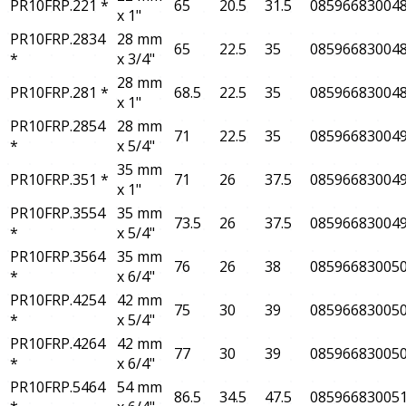
PR10FRP.221
*
65
20.5
31.5
08596683004
x 1"
PR10FRP.2834
28 mm
65
22.5
35
08596683004
*
x 3/4"
28 mm
PR10FRP.281
*
68.5
22.5
35
08596683004
x 1"
PR10FRP.2854
28 mm
71
22.5
35
08596683004
*
x 5/4"
35 mm
PR10FRP.351
*
71
26
37.5
08596683004
x 1"
PR10FRP.3554
35 mm
73.5
26
37.5
08596683004
*
x 5/4"
PR10FRP.3564
35 mm
76
26
38
08596683005
*
x 6/4"
PR10FRP.4254
42 mm
75
30
39
08596683005
*
x 5/4"
PR10FRP.4264
42 mm
77
30
39
08596683005
*
x 6/4"
PR10FRP.5464
54 mm
86.5
34.5
47.5
08596683005