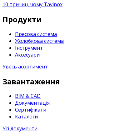
10 причин, чому Tavinox
Продукти
Пресова система
Жолобкова система
Інструмент
Аксесуари
Увесь асортимент
Завантаження
BIM & CAD
Документація
Сертифікати
Каталоги
Усі документи