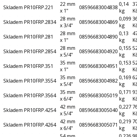
22 mm
0,14
3
Skladem
PR10FRP.221
08596683004838
x 1"
kg
K
28 mm
0,099
3
Skladem
PR10FRP.2834
08596683004869
x 3/4"
kg
K
28 mm
0,13
4
Skladem
PR10FRP.281
08596683004890
x 1"
kg
K
28 mm
0,155
5
Skladem
PR10FRP.2854
08596683004920
x 5/4"
kg
K
35 mm
0,153
5
Skladem
PR10FRP.351
08596683004951
x 1"
kg
K
35 mm
0,169
6
Skladem
PR10FRP.3554
08596683004982
x 5/4"
kg
K
35 mm
0,171
9
Skladem
PR10FRP.3564
08596683005019
x 6/4"
kg
K
42 mm
0,227
7
Skladem
PR10FRP.4254
08596683005040
x 5/4"
kg
K
42 mm
0,219
7
Skladem
PR10FRP.4264
08596683005071
x 6/4"
kg
K
54 mm
0,226
9