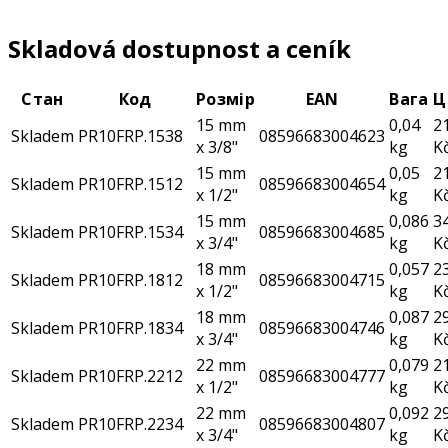
Skladová dostupnost a ceník
Стан
Код
Розмір
EAN
Вага
Ц
15 mm
0,04
2
Skladem
PR10FRP.1538
08596683004623
x 3/8"
kg
K
15 mm
0,05
2
Skladem
PR10FRP.1512
08596683004654
x 1/2"
kg
K
15 mm
0,086
3
Skladem
PR10FRP.1534
08596683004685
x 3/4"
kg
K
18 mm
0,057
2
Skladem
PR10FRP.1812
08596683004715
x 1/2"
kg
K
18 mm
0,087
2
Skladem
PR10FRP.1834
08596683004746
x 3/4"
kg
K
22 mm
0,079
2
Skladem
PR10FRP.2212
08596683004777
x 1/2"
kg
K
22 mm
0,092
2
Skladem
PR10FRP.2234
08596683004807
x 3/4"
kg
K