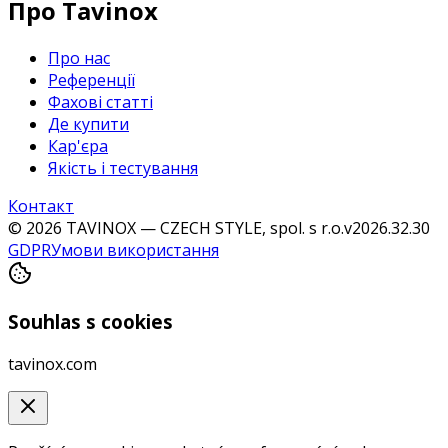
Про Tavinox
Про нас
Референції
Фахові статті
Де купити
Кар'єра
Якість і тестування
Контакт
© 2026 TAVINOX — CZECH STYLE, spol. s r.o.
v
2026.32.30
GDPR
Умови використання
Souhlas s cookies
tavinox.com