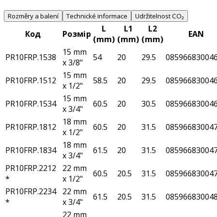
Rozměry a balení
Technické informace
Udržitelnost CO₂
L
L1
L2
Код
Розмір
EAN
(mm)
(mm)
(mm)
15 mm
PR10FRP.1538
54
20
29.5
08596683004
x 3/8"
15 mm
PR10FRP.1512
58.5
20
29.5
08596683004
x 1/2"
15 mm
PR10FRP.1534
60.5
20
30.5
08596683004
x 3/4"
18 mm
PR10FRP.1812
60.5
20
31.5
08596683004
x 1/2"
18 mm
PR10FRP.1834
61.5
20
31.5
08596683004
x 3/4"
PR10FRP.2212
22 mm
60.5
20.5
31.5
08596683004
*
x 1/2"
PR10FRP.2234
22 mm
61.5
20.5
31.5
08596683004
*
x 3/4"
22 mm