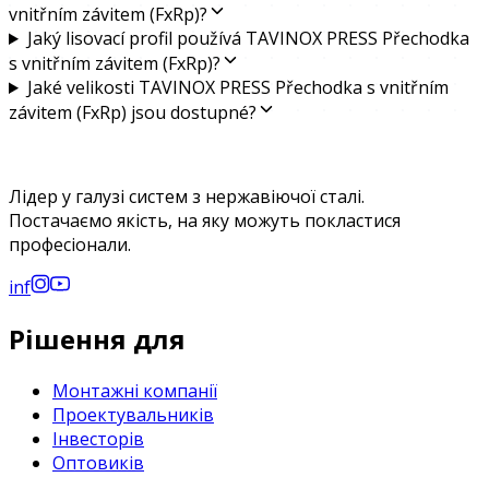
vnitřním závitem (FxRp)?
Jaký lisovací profil používá TAVINOX PRESS Přechodka
s vnitřním závitem (FxRp)?
Jaké velikosti TAVINOX PRESS Přechodka s vnitřním
závitem (FxRp) jsou dostupné?
Лідер у галузі систем з нержавіючої сталі.
Постачаємо якість, на яку можуть покластися
професіонали.
in
f
Рішення для
Монтажні компанії
Проектувальників
Інвесторів
Оптовиків