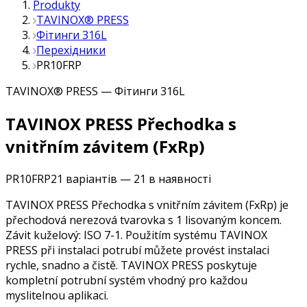
Produkty
TAVINOX® PRESS
Фітинги 316L
Перехідники
PR10FRP
TAVINOX® PRESS
—
Фітинги 316L
TAVINOX PRESS Přechodka s
vnitřním závitem (FxRp)
PR10FRP
21 варіантів
—
21
в наявності
TAVINOX PRESS Přechodka s vnitřním závitem (FxRp) je
přechodová nerezová tvarovka s 1 lisovaným koncem.
Závit kuželový: ISO 7-1. Použitím systému TAVINOX
PRESS při instalaci potrubí můžete provést instalaci
rychle, snadno a čistě. TAVINOX PRESS poskytuje
kompletní potrubní systém vhodný pro každou
myslitelnou aplikaci.