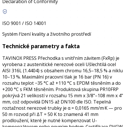
Declaration of Conformity
ISO 9001 / ISO 14001
Systém řízení kvality a životního prostředí
Technické parametry a fakta
TAVINOX PRESS Přechodka s vnitřním závitem (FxRp) je
vyrobena z austenitické nerezové oceli Ušlechtilá ocel
AISI 316L (1.4404) s obsahem chromu 16,5–18,5 % a niklu
10–13 %. Maximální pracovní tlak je 16 bar (PN 16) v
rozsahu teplot −35 °C až +110 °C s EPDM těsněním a do
+200 °C s FKM těsněním. Produktová skupina PR10FRP
pokrývá 21 velikostí v rozsahu 15 mm x 3/8"–108 mm x 4"
mm, což odpovídá DN15 až DN100 dle ISO. Tepelná
roztažnost nerezové trubky je α = 0,0165 mm/m·K — pro
50 m rozvod při ΔT = 50 K to znamená 41 mm
prodloužení, které je nutné kompenzovat U-
kompenzátorem nebo pevným bodem. Certifikace DVGW