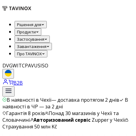
Рішення для
Продукти
Застосування
Завантаження
Про TAVINOX
DVGW
ITC
PAVUS
ISO
B2B
В наявності в Чехії
—
доставка протягом 2 днів
✓
В
наявності в ЧР — за 2 дні
Гарантія 8 років
Понад 30 магазинів у Чехії та
Словаччині
Авторизований сервіс
Zupper у Чехії
Страхування 50 млн Kč