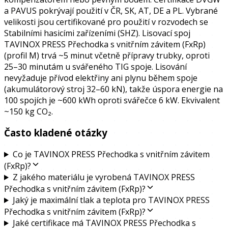
a PAVUS pokrývají použití v ČR, SK, AT, DE a PL. Vybrané
velikosti jsou certifikované pro použití v rozvodech se
Stabilními hasicími zařízeními (SHZ). Lisovací spoj
TAVINOX PRESS Přechodka s vnitřním závitem (FxRp)
(profil M) trvá ~5 minut včetně přípravy trubky, oproti
25–30 minutám u svářeného TIG spoje. Lisování
nevyžaduje přívod elektřiny ani plynu během spoje
(akumulátorový stroj 32–60 kN), takže úspora energie na
100 spojích je ~600 kWh oproti svářečce 6 kW. Ekvivalent
~150 kg CO₂.
Často kladené otázky
Co je TAVINOX PRESS Přechodka s vnitřním závitem
(FxRp)?
Z jakého materiálu je vyrobená TAVINOX PRESS
Přechodka s vnitřním závitem (FxRp)?
Jaký je maximální tlak a teplota pro TAVINOX PRESS
Přechodka s vnitřním závitem (FxRp)?
Jaké certifikace má TAVINOX PRESS Přechodka s