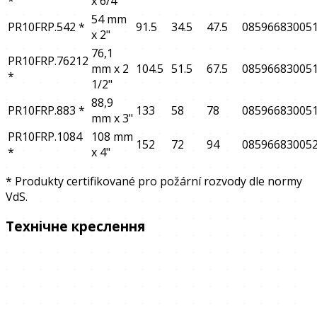
*
x 6/4"
54 mm
PR10FRP.542
*
91.5
34.5
47.5
08596683005
x 2"
76,1
PR10FRP.76212
mm x 2
104.5
51.5
67.5
08596683005
*
1/2"
88,9
PR10FRP.883
*
133
58
78
08596683005
mm x 3"
PR10FRP.1084
108 mm
152
72
94
08596683005
*
x 4"
* Produkty certifikované pro požární rozvody dle normy
VdS.
Технічне креслення