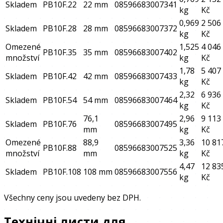
Skladem
PB10F.22
22 mm
08596683007341
kg
Kč
0,969
2 506
Skladem
PB10F.28
28 mm
08596683007372
kg
Kč
Omezené
1,525
4 046
PB10F.35
35 mm
08596683007402
množství
kg
Kč
1,78
5 407
Skladem
PB10F.42
42 mm
08596683007433
kg
Kč
2,32
6 936
Skladem
PB10F.54
54 mm
08596683007464
kg
Kč
76,1
2,96
9 113
Skladem
PB10F.76
08596683007495
mm
kg
Kč
Omezené
88,9
3,36
10 81
PB10F.88
08596683007525
množství
mm
kg
Kč
4,47
12 83
Skladem
PB10F.108
108 mm
08596683007556
kg
Kč
Všechny ceny jsou uvedeny bez DPH.
Технічні листи для