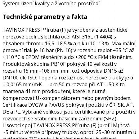
Systém řízení kvality a životního prostředí
Technické parametry a fakta
TAVINOX PRESS Příruba (F) je vyrobena z austenitické
nerezové oceli Ušlechtilá ocel AISI 316L (1.4404) s
obsahem chromu 16,5–18,5 % a niklu 10–13 %. Maximální
pracovní tlak je 16 bar (PN 16) v rozsahu teplot −35 °C až
+110 °C s EPDM těsněním a do +200 °C s FKM těsněním.
Produktová skupina PB10F pokrývá 10 velikostí v
rozsahu 15 mm–108 mm mm, což odpovídá DN15 až
DN100 dle ISO. Tepelná roztažnost nerezové trubky je α
= 0,0165 mm/m·K — pro 50 m rozvod při ΔT = 50 K to
znamená 41 mm prodloužení, které je nutné
kompenzovat U-kompenzátorem nebo pevným bodem.
Certifikace DVGW a PAVUS pokrývají použití v ČR, SK, AT,
DE a PL. Vybrané velikosti jsou certifikované pro použití v
rozvodech se Stabilními hasicími zařízeními (SHZ).
Lisovací spoj TAVINOX PRESS Příruba (F) (profil M) trvá
~5 minut včetně přípravy trubky, oproti 25–30 minutám u
svářeného TIG spoje. Lisování nevyžaduje přívod