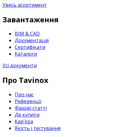
Увесь асортимент
Завантаження
BIM & CAD
Документація
Сертифікати
Каталоги
Усі документи
Про Tavinox
Про нас
Референції
Фахові статті
Де купити
Кар'єра
Якість і тестування