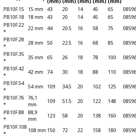
(mm)
(mm)
(mm)
(mm)
(mm)
PB10F.15
15 mm
43
20
14
45
65
0859
PB10F.18
18 mm
43
20
14
45
65
0859
PB10F.22
22 mm
44
20.5
16
58
75
0859
*
PB10F.28
28 mm
50
22.5
16
68
85
0859
*
PB10F.35
35 mm
65
26
18
78
100
0859
*
PB10F.42
42 mm
74
30
18
88
110
0859
*
PB10F.54
54 mm
109
34.5
20
102
125
0859
*
PB10F.76
76,1
109
51.5
20
122
148
0859
*
mm
PB10F.88
88,9
123
58
20
138
160
0859
*
mm
PB10F.108
108 mm
150
72
22
158
180
0859
*