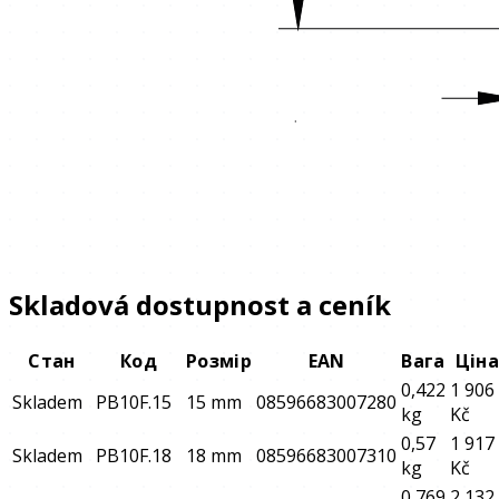
Skladová dostupnost a ceník
Стан
Код
Розмір
EAN
Вага
Цін
0,422
1 906
Skladem
PB10F.15
15 mm
08596683007280
kg
Kč
0,57
1 917
Skladem
PB10F.18
18 mm
08596683007310
kg
Kč
0,769
2 132