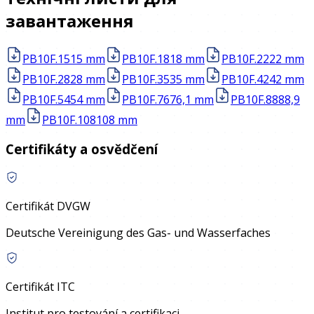
завантаження
PB10F.15
15 mm
PB10F.18
18 mm
PB10F.22
22 mm
PB10F.28
28 mm
PB10F.35
35 mm
PB10F.42
42 mm
PB10F.54
54 mm
PB10F.76
76,1 mm
PB10F.88
88,9
mm
PB10F.108
108 mm
Certifikáty a osvědčení
Certifikát DVGW
Deutsche Vereinigung des Gas- und Wasserfaches
Certifikát ITC
Institut pro testování a certifikaci