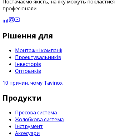
Постачаємо якість, на яку можуть покластися
професіонали.
in
f
Рішення для
Монтажні компанії
Проектувальників
Інвесторів
Оптовиків
10 причин, чому Tavinox
Продукти
Пресова система
Жолобкова система
Інструмент
Аксесуари