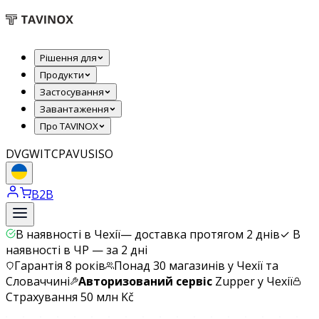
Рішення для
Продукти
Застосування
Завантаження
Про TAVINOX
DVGW
ITC
PAVUS
ISO
B2B
В наявності в Чехії
—
доставка протягом 2 днів
✓
В
наявності в ЧР — за 2 дні
Гарантія 8 років
Понад 30 магазинів у Чехії та
Словаччині
Авторизований сервіс
Zupper у Чехії
Страхування 50 млн Kč