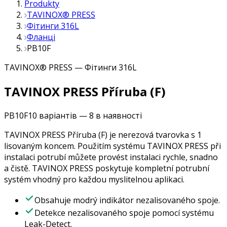
Produkty
TAVINOX® PRESS
Фітинги 316L
Фланці
PB10F
TAVINOX® PRESS
—
Фітинги 316L
TAVINOX PRESS Příruba (F)
PB10F
10 варіантів
—
8
в наявності
TAVINOX PRESS Příruba (F) je nerezová tvarovka s 1
lisovaným koncem. Použitím systému TAVINOX PRESS při
instalaci potrubí můžete provést instalaci rychle, snadno
a čistě. TAVINOX PRESS poskytuje kompletní potrubní
systém vhodný pro každou myslitelnou aplikaci.
Obsahuje modrý indikátor nezalisovaného spoje.
Detekce nezalisovaného spoje pomocí systému
Leak-Detect.